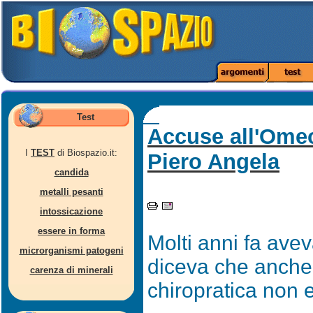
Test
Accuse all'Omeo
I
TEST
di Biospazio.it:
Piero Angela
candida
metalli pesanti
intossicazione
essere in forma
Molti anni fa aveva
microrganismi patogeni
diceva che anche
carenza di minerali
chiropratica non e