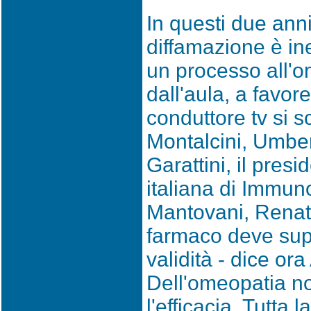
In questi due anni
diffamazione è in
un processo all'o
dall'aula, a favor
conduttore tv si s
Montalcini, Umber
Garattini, il pres
italiana di Immun
Mantovani, Rena
farmaco deve supe
validità - dice ora
Dell'omeopatia no
l'efficacia. Tutta 