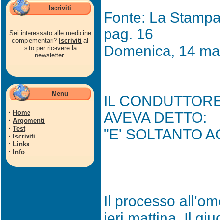
Iscriviti
Fonte: La Stampa,
pag. 16
Sei interessato alle medicine
complementari?
Iscriviti
al
Domenica, 14 ma
sito per ricevere la
newsletter.
Menu
IL CONDUTTOR
·
Home
AVEVA DETTO:
·
Argomenti
·
Test
"E' SOLTANTO 
·
Iscriviti
·
Links
·
Info
Il processo all'o
ieri mattina. Il g