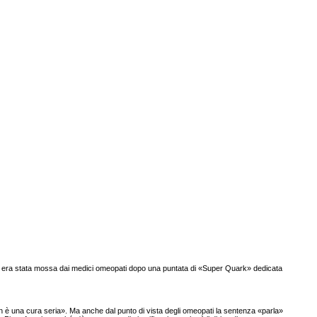
fa, gli era stata mossa dai medici omeopati dopo una puntata di «Super Quark» dedicata
non è una cura seria». Ma anche dal punto di vista degli omeopati la sentenza «parla»