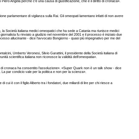
Piero Angela perché c'è una causa di giustificazione, che è il diritto di cronaca».
e parlamentare di vigilanza sulla Rai. Gli omeopati lamentano infatti di non avere
o, la Società italiana medici omeopatici che ha sede a Catania ma riunisce medici
Il giornalista fu rinviato a giudizio nel novembre del 2001 e il processo è iniziato due
ocesso allucinante - dice l'avvocato Bongiorno - quasi più impegnativo per me del
lcini, Umberto Veronesi, Silvio Garattini, il presidente della Società italiana di
tà scientifica italiana non riconosce la validità dell'omeopatia».
to di cronaca ha consentito l'assoluzione». «Super Quark non è un talk show - dice
. La par condicio vale per la politica e non per la scienza».
ui è con il figlio Alberto tra i fondatori, due miliardi di lire per chi riesce a