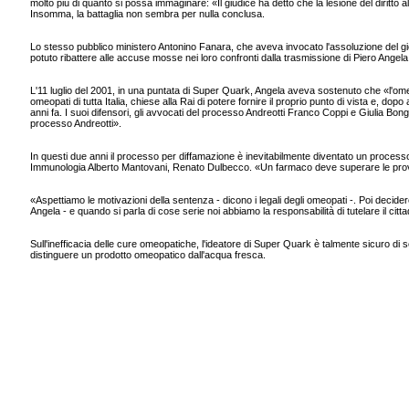
molto più di quanto si possa immaginare: «Il giudice ha detto che la lesione del diritto
Insomma, la battaglia non sembra per nulla conclusa.
Lo stesso pubblico ministero Antonino Fanara, che aveva invocato l'assoluzione del gi
potuto ribattere alle accuse mosse nei loro confronti dalla trasmissione di Piero Angela
L'11 luglio del 2001, in una puntata di Super Quark, Angela aveva sostenuto che «l'ome
omeopati di tutta Italia, chiese alla Rai di potere fornire il proprio punto di vista e, dop
anni fa. I suoi difensori, gli avvocati del processo Andreotti Franco Coppi e Giulia B
processo Andreotti».
In questi due anni il processo per diffamazione è inevitabilmente diventato un processo a
Immunologia Alberto Mantovani, Renato Dulbecco. «Un farmaco deve superare le prove di v
«Aspettiamo le motivazioni della sentenza - dicono i legali degli omeopati -. Poi deci
Angela - e quando si parla di cose serie noi abbiamo la responsabilità di tutelare il citt
Sull'inefficacia delle cure omeopatiche, l'ideatore di Super Quark è talmente sicuro di sè d
distinguere un prodotto omeopatico dall'acqua fresca.