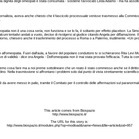
 alla dignità degli omeopati è stata consumata - sostiene l'avvocato Leda Adamo - ma ha assolto 
ornalista, aveva anche chiesto che il fascicolo processuale venisse trasmesso alla Commission
.
opatia non è una cosa seria, non funziona e se lo fa, è soltanto per effetto placebo». La Sim
o alcuni tentativi andati a vuoto, decise di rivolgersi al giudice citando Angela per diffamazione. 
ongiorno, chiesero anche il trasferimento del processo a Roma o a Palermo, inutilmente. «Un pr
ll'omeopatia. Fuori dall'aula, a favore del popolare conduttore tv si schierarono Rita Levi Monta
alidità - dice ora Angela - Dell'omeopatia non è mai stata provata l'efficacia. Tutta la comuni
deremo cosa fare ma a noi preme sottolineare che un reato è stato commesso anche se il dirit
adino. Nella trasmissione si affrontano i problemi solo dal punto di vista strettamente scientifico
a avere messo in palio, tramite il Comitato per il controllo delle affermazioni sul paranormale di c
This article comes from Biospazio
http://www.biospazio.it/
The URL for this story is:
http://www.biospazio.it/modules.php?op=modload&name=News&file=article&sid=957