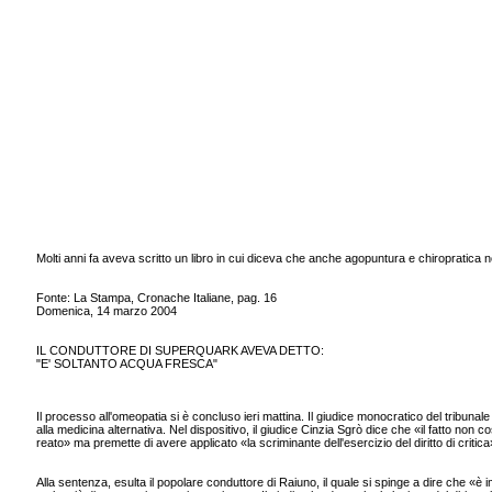
Molti anni fa aveva scritto un libro in cui diceva che anche agopuntura e chiropratica no
Fonte: La Stampa, Cronache Italiane, pag. 16
Domenica, 14 marzo 2004
IL CONDUTTORE DI SUPERQUARK AVEVA DETTO:
"E' SOLTANTO ACQUA FRESCA"
Il processo all'omeopatia si è concluso ieri mattina. Il giudice monocratico del tribuna
alla medicina alternativa. Nel dispositivo, il giudice Cinzia Sgrò dice che «il fatto non co
reato» ma premette di avere applicato «la scriminante dell'esercizio del diritto di critica
Alla sentenza, esulta il popolare conduttore di Raiuno, il quale si spinge a dire che «