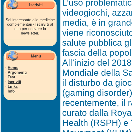
L’uso problematico
Iscriviti
videogiochi, azzar
Sei interessato alle medicine
media, è in gran
complementari?
Iscriviti
al
sito per ricevere la
viene riconosciu
newsletter.
salute pubblica gl
fascia della popo
Menu
All’inizio del 201
·
Home
Mondiale della Sa
·
Argomenti
·
Test
il disturbo da gio
·
Iscriviti
·
Links
(gaming disorder)
·
Info
recentemente, il 
curato dalla Royal
Health (RSPH) e 