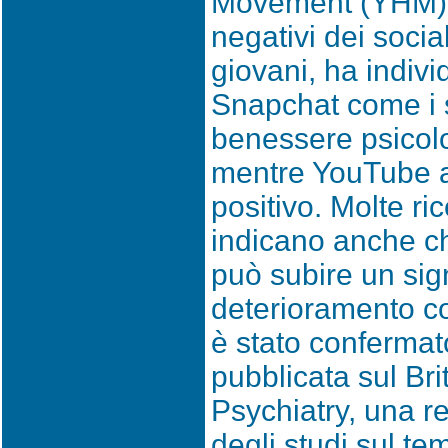
Movement (YHM) sug
negativi dei socia
giovani, ha indiv
Snapchat come i s
benessere psicolo
mentre YouTube a
positivo. Molte ri
indicano anche ch
può subire un sign
deterioramento co
è stato confermat
pubblicata sul Bri
Psychiatry, una r
degli studi sul te