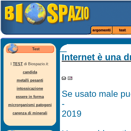
Test
Internet è una 
I
TEST
di Biospazio.it:
candida
metalli pesanti
intossicazione
Se usato male può
essere in forma
-
microrganismi patogeni
2019
carenza di minerali