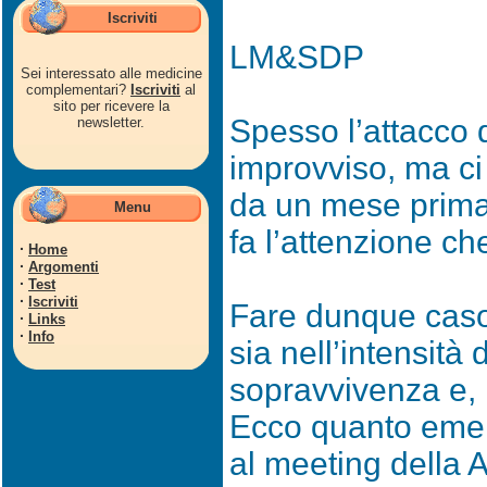
Iscriviti
LM&SDP
Sei interessato alle medicine
complementari?
Iscriviti
al
sito per ricevere la
Spesso l’attacco 
newsletter.
improvviso, ma ci
da un mese prima 
Menu
fa l’attenzione c
·
Home
·
Argomenti
·
Test
·
Iscriviti
Fare dunque caso 
·
Links
·
Info
sia nell’intensità 
sopravvivenza e, 
Ecco quanto emer
al meeting della 