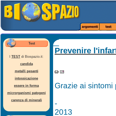
Test
Prevenire l'infar
I
TEST
di Biospazio.it:
candida
metalli pesanti
intossicazione
Grazie ai sintomi
essere in forma
microrganismi patogeni
carenza di minerali
-
2013