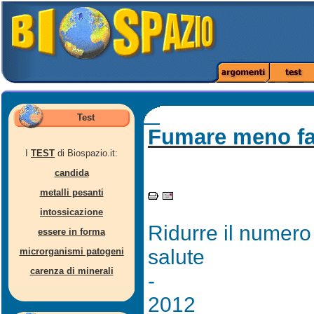
Test
Fumare meno fa
I
TEST
di Biospazio.it:
candida
metalli pesanti
intossicazione
Ridurre il numero 
essere in forma
salute
microrganismi patogeni
carenza di minerali
-
2012