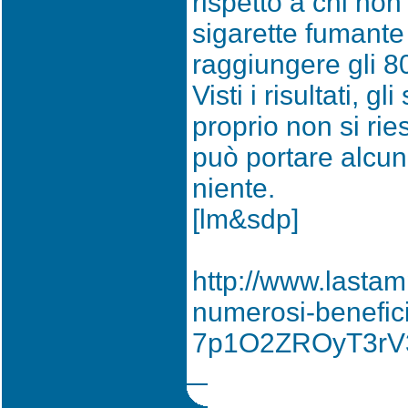
rispetto a chi non
sigarette fumante 
raggiungere gli 8
Visti i risultati, g
proprio non si rie
può portare alcuni
niente.
[lm&sdp]
http://www.lastam
numerosi-benefic
7p1O2ZROyT3rV3