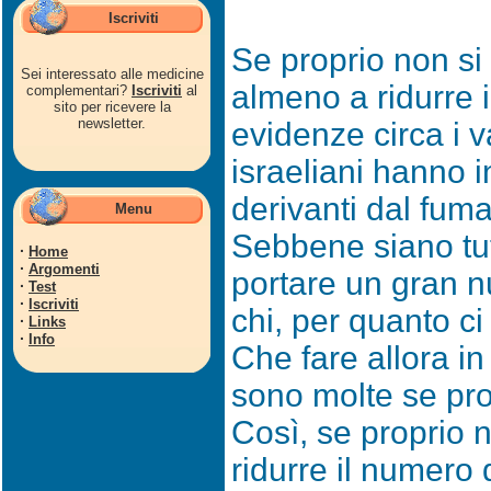
Iscriviti
Se proprio non si
Sei interessato alle medicine
almeno a ridurre i
complementari?
Iscriviti
al
sito per ricevere la
newsletter.
evidenze circa i v
israeliani hanno 
derivanti dal fum
Menu
Sebbene siano tut
·
Home
·
Argomenti
portare un gran nu
·
Test
·
Iscriviti
chi, per quanto ci 
·
Links
·
Info
Che fare allora in 
sono molte se prop
Così, se proprio n
ridurre il numero 