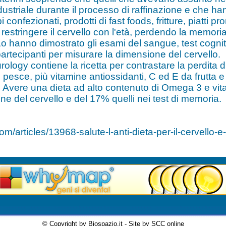
industriale durante il processo di raffinazione e che h
 confezionati, prodotti di fast foods, fritture, piatti p
i restringere il cervello con l'età, perdendo la memori
o hanno dimostrato gli esami del sangue, test cognit
rtecipanti per misurare la dimensione del cervello.
ology contiene la ricetta per contrastare la perdita d
 pesce, più vitamine antiossidanti, C ed E da frutta e
 Avere una dieta ad alto contenuto di Omega 3 e vit
sione del cervello e del 17% quelli nei test di memoria.
om/articles/13968-salute-l-anti-dieta-per-il-cervello-e
© Copyright by Biospazio.it - Site by SCC online