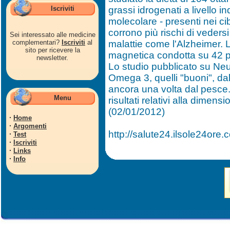
Iscriviti
grassi idrogenati a livello 
molecolare - presenti nei cibi
corrono più rischi di veders
Sei interessato alle medicine
complementari?
Iscriviti
al
malattie come l'Alzheimer. L
sito per ricevere la
magnetica condotta su 42 pa
newsletter.
Lo studio pubblicato su Neur
Omega 3, quelli "buoni", dal
ancora una volta dal pesce.
Menu
risultati relativi alla dimen
(02/01/2012)
·
Home
·
Argomenti
http://salute24.ilsole24ore.c
·
Test
·
Iscriviti
·
Links
·
Info