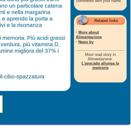
comments with your name.
anno un particolare catena
ronti e nella margarina
a e aprendo la porta a
Related links
ivi e la risonanza
·
More about
i memoria. Più acidi grassi
Alimentazione
·
News by
 verdura, più vitamina D,
amine migliora del 37% i
Most read story in
Alimentazione:
L'avocado allunga la
memoria
-il-cibo-spazzatura