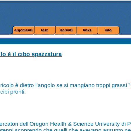
llo è il cibo spazzatura
ericolo è dietro l'angolo se si mangiano troppi grassi "
cibi pronti.
icercatori dell'Oregon Health & Science University di
antenni scoprendo che quelli che avevano assunto nell