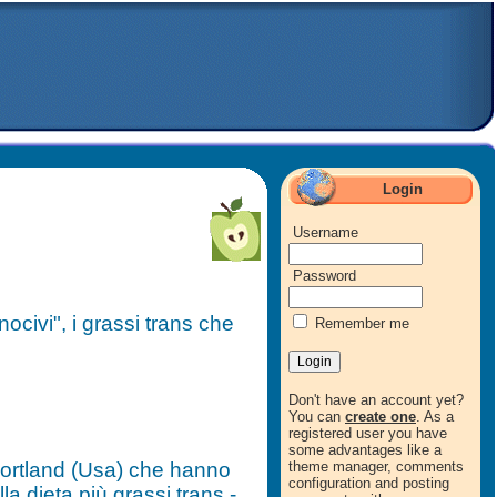
Login
Username
Password
nocivi", i grassi trans che
Remember me
Don't have an account yet?
You can
create one
. As a
registered user you have
some advantages like a
 Portland (Usa) che hanno
theme manager, comments
configuration and posting
a dieta più grassi trans -