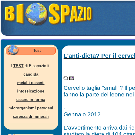
Test
L'anti-dieta? Per il cerve
I
TEST
di Biospazio.it:
candida
metalli pesanti
Cervello taglia "small"? Il p
intossicazione
fanno la parte del leone nei 
essere in forma
-
microrganismi patogeni
Gennaio 2012
carenza di minerali
L'avvertimento arriva dai r
studiato la dieta di 104 ott