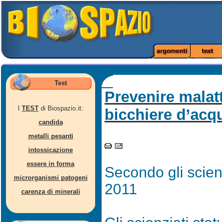
Test
Prevenire malatt
I
TEST
di Biospazio.it:
bicchiere d’acq
candida
metalli pesanti
intossicazione
essere in forma
Secondo gli scienz
microrganismi patogeni
2011
carenza di minerali