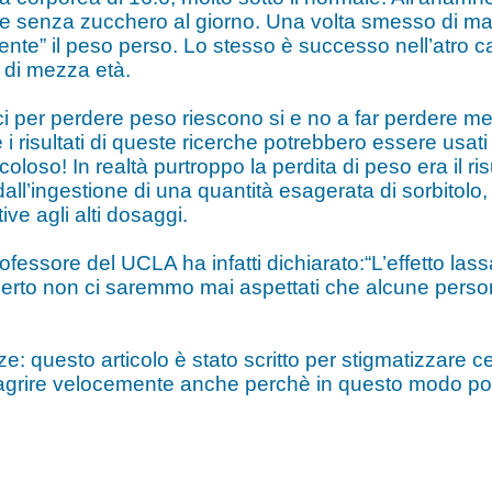
me senza zucchero al giorno. Una volta smesso di m
e” il peso perso. Lo stesso è successo nell’atro cas
 di mezza età.
i per perdere peso riescono si e no a far perdere me
i risultati di queste ricerche potrebbero essere usat
o! In realtà purtroppo la perdita di peso era il risult
 dall’ingestione di una quantità esagerata di sorbitol
ve agli alti dosaggi.
ssore del UCLA ha infatti dichiarato:“L’effetto lassa
erto non ci saremmo mai aspettati che alcune pers
: questo articolo è stato scritto per stigmatizzare ce
grire velocemente anche perchè in questo modo potre