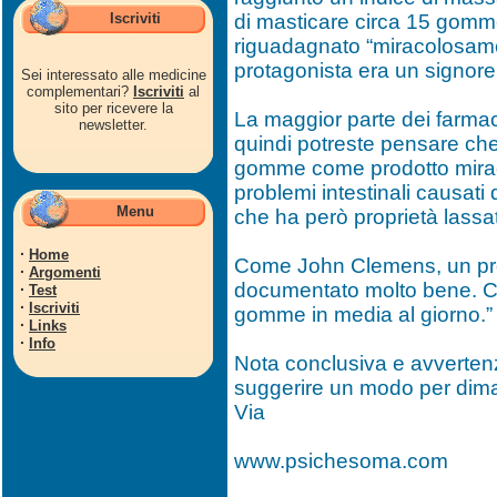
Iscriviti
di masticare circa 15 gom
riguadagnato “miracolosament
protagonista era un signore
Sei interessato alle medicine
complementari?
Iscriviti
al
sito per ricevere la
La maggior parte dei farmac
newsletter.
quindi potreste pensare che 
gomme come prodotto miracolos
problemi intestinali causati
Menu
che ha però proprietà lassati
·
Home
Come John Clemens, un profe
·
Argomenti
documentato molto bene. C
·
Test
·
Iscriviti
gomme in media al giorno.”
·
Links
·
Info
Nota conclusiva e avvertenze
suggerire un modo per dima
Via
www.psichesoma.com