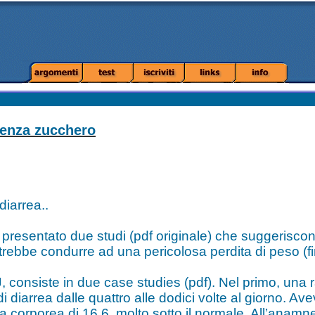
senza zucchero
diarrea..
presentato due studi (pdf originale) che suggerisco
bbe condurre ad una pericolosa perdita di peso (f
J, consiste in due case studies (pdf). Nel primo, una
 diarrea dalle quattro alle dodici volte al giorno. Av
 corporea di 16.6, molto sotto il normale. All’anamne