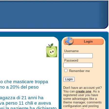
Login
Username
Password
Remember me
no che masticare troppa
ino a 20% del peso
Don't have an account yet?
You can
create one
. As a
registered user you have
 ragazza di 21 anni ha
some advantages like a
eva perso 11 chili e aveva
theme manager, comments
configuration and posting
si la paziente ha dichiarato