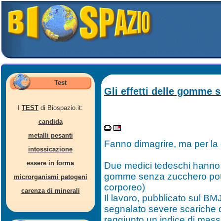
Test
Gli effetti delle gomme 
I
TEST
di Biospazio.it:
candida
metalli pesanti
Fanno dimagrire, ma per la 
intossicazione
essere in forma
Due medici tedeschi hanno 
gomme senza zucchero potre
microrganismi patogeni
corporeo)
carenza di minerali
Il lavoro, pubblicato sul BM
segnalato severe scariche di
raggiunto un indice di massa