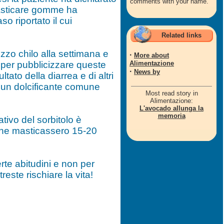
comments with your name.
asticare gomme ha
o riportato il cui
Related links
zzo chilo alla settimana e
·
More about
i per pubblicizzare queste
Alimentazione
·
News by
ato della diarrea e di altri
o, un dolcificante comune
Most read story in
Alimentazione:
L'avocado allunga la
memoria
tivo del sorbitolo è
one masticassero 15-20
rte abitudini e non per
ste rischiare la vita!