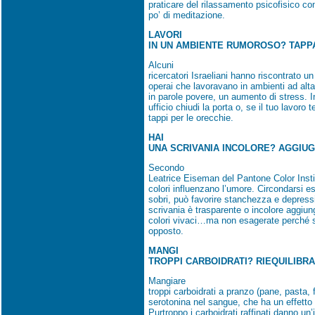
praticare del rilassamento psicofisico co
po’ di meditazione.
LAVORI
IN UN AMBIENTE RUMOROSO? TAPPA
Alcuni
ricercatori Israeliani hanno riscontrato u
operai che lavoravano in ambienti ad alta
in parole povere, un aumento di stress. 
ufficio chiudi la porta o, se il tuo lavoro 
tappi per le orecchie.
HAI
UNA SCRIVANIA INCOLORE? AGGIUGI 
Secondo
Leatrice Eiseman del Pantone Color Insti
colori influenzano l’umore. Circondarsi e
sobri, può favorire stanchezza e depress
scrivania è trasparente o incolore aggiu
colori vivaci…ma non esagerate perché si
opposto.
MANGI
TROPPI CARBOIDRATI? RIEQUILIBRA
Mangiare
troppi carboidrati a pranzo (pane, pasta, fr
serotonina nel sangue, che ha un effetto r
Purtroppo i carboidrati raffinati danno un’