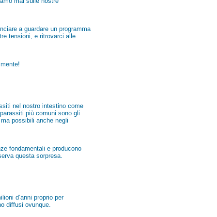
riamo mai sulle nostre
minciare a guardare un programma
e tensioni, e ritrovarci alle
lmente!
siti nel nostro intestino come
parassiti più comuni sono gli
, ma possibili anche negli
anze fondamentali e producono
iserva questa sorpresa.
lioni d’anni proprio per
o diffusi ovunque.