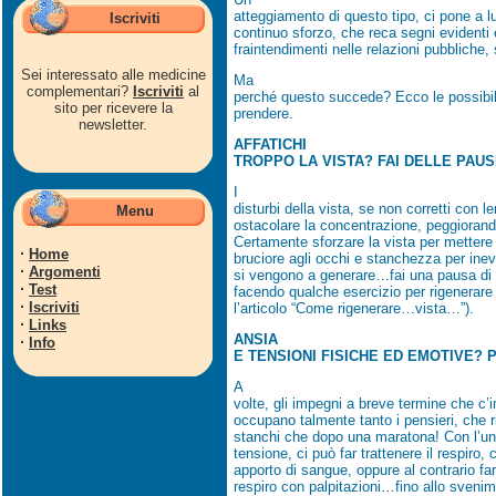
atteggiamento di questo tipo, ci pone a l
Iscriviti
continuo sforzo, che reca segni evidenti
fraintendimenti nelle relazioni pubbliche, 
Sei interessato alle medicine
Ma
complementari?
Iscriviti
al
perché questo succede? Ecco le possibil
sito per ricevere la
prendere.
newsletter.
AFFATICHI
TROPPO LA VISTA? FAI DELLE PAUS
I
disturbi della vista, se non corretti con 
Menu
ostacolare la concentrazione, peggiorand
Certamente sforzare la vista per mettere
·
Home
bruciore agli occhi e stanchezza per inev
·
Argomenti
si vengono a generare…fai una pausa di 
·
Test
facendo qualche esercizio per rigenerare i
·
Iscriviti
l’articolo “Come rigenerare…vista…”).
·
Links
ANSIA
·
Info
E TENSIONI FISICHE ED EMOTIVE? 
A
volte, gli impegni a breve termine che 
occupano talmente tanto i pensieri, che ri
stanchi che dopo una maratona! Con l’uni
tensione, ci può far trattenere il respiro
apporto di sangue, oppure al contrario far
respiro con palpitazioni…fino allo sveni