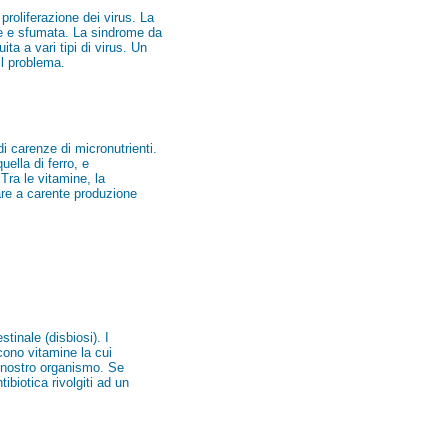
proliferazione dei virus. La
le e sfumata. La sindrome da
ta a vari tipi di virus. Un
il problema.
i carenze di micronutrienti.
uella di ferro, e
 Tra le vitamine, la
are a carente produzione
stinale (disbiosi). I
ucono vitamine la cui
 nostro organismo. Se
tibiotica rivolgiti ad un