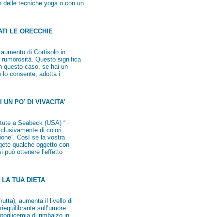
n delle tecniche yoga o con un
TI LE ORECCHIE
n aumento di Cortisolo in
 rumorosità. Questo significa
In questo caso, se hai un
te lo consente, adotta i
UN PO’ DI VIVACITA’
tute a Seabeck (USA) “ i
sclusivamente di colori
ione”. Così se la vostra
ngete qualche oggetto con
 può ottenere l’effetto
 LA TUA DIETA
utta), aumenta il livello di
iequilibrante sull’umore.
ipoglicemia di rimbalzo in