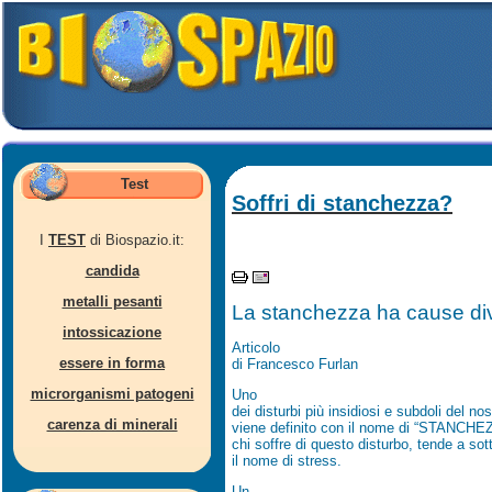
Test
Soffri di stanchezza?
I
TEST
di Biospazio.it:
candida
metalli pesanti
La stanchezza ha cause diver
intossicazione
Articolo
essere in forma
di Francesco Furlan
microrganismi patogeni
Uno
dei disturbi più insidiosi e subdoli del no
carenza di minerali
viene definito con il nome di “STANCH
chi soffre di questo disturbo, tende a so
il nome di stress.
Un