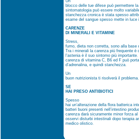
Un
blocco delle tue difese può permettere la 
sintomatologia può essere molto variabi
stanchezza cronica è stata spesso attribui
esame del sangue spesso mette in luce 
CARENZE
DI MINERALI E VITAMINE
Stress,
fumo, dieta non corretta, sono alla base d
Tra i minerali la carenza più frequente è q
l’astenia è il suo sintomo più importante.
carenza di vitamina C, B6 ed F può port
d’adrenalina, e quindi stanchezza.
Un
buon nutrizionista ti risolverà il problema.
SE
HAI PRESO ANTIBIOTICI
Spesso
hai un’alterazione della flora batterica inte
batteri buoni presenti nell’intestino prod
carenza darà sicuramente minor forza al
osservi disturbi intestinali dopo terapia an
medico olistico.