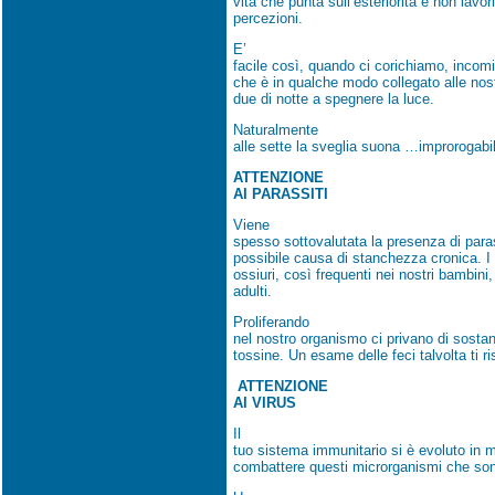
vita che punta sull’esteriorità e non lavo
percezioni.
E’
facile così, quando ci corichiamo, inco
che è in qualche modo collegato alle nostr
due di notte a spegnere la luce.
Naturalmente
alle sette la sveglia suona …improrogabi
ATTENZIONE
AI PARASSITI
Viene
spesso sottovalutata la presenza di paras
possibile causa di stanchezza cronica. I 
ossiuri, così frequenti nei nostri bambini
adulti.
Proliferando
nel nostro organismo ci privano di sost
tossine. Un esame delle feci talvolta ti r
ATTENZIONE
AI VIRUS
Il
tuo sistema immunitario si è evoluto in mi
combattere questi microrganismi che son