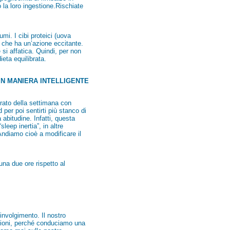
 la loro ingestione.Rischiate
gumi. I cibi proteici (uova
a che ha un’azione eccitante.
si affatica. Quindi, per non
eta equilibrata.
N MANIERA INTELLIGENTE
etrato della settimana con
per poi sentirti più stanco di
abitudine. Infatti, questa
eep inertia”, in altre
Andiamo cioè a modificare il
una due ore rispetto al
involgimento. Il nostro
zioni, perché conduciamo una