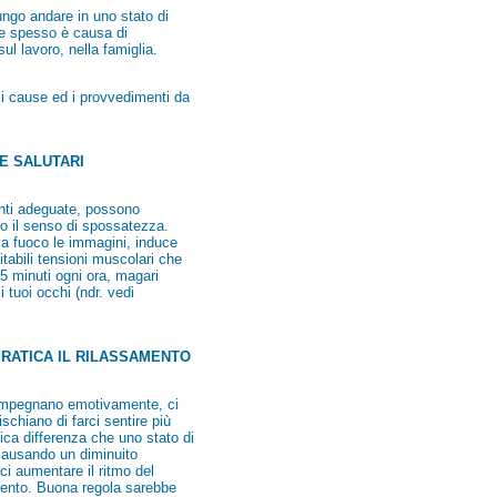
ungo andare in uno stato di
 e spesso è causa di
sul lavoro, nella famiglia.
i cause ed i provvedimenti da
E SALUTARI
lenti adeguate, possono
o il senso di spossatezza.
 a fuoco le immagini, induce
itabili tensioni muscolari che
5 minuti ogni ora, magari
 tuoi occhi (ndr. vedi
PRATICA IL RILASSAMENTO
c’impegnano emotivamente, ci
schiano di farci sentire più
ca differenza che uno stato di
, causando un diminuito
ci aumentare il ritmo del
mento. Buona regola sarebbe