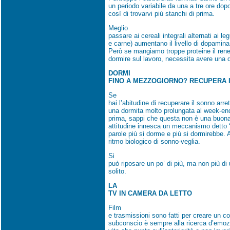
un periodo variabile da una a tre ore dopo
così di trovarvi più stanchi di prima.
Meglio
passare ai cereali integrali alternati ai le
e carne) aumentano il livello di dopamin
Però se mangiamo troppe proteine il rene 
dormire sul lavoro, necessita avere una di
DORMI
FINO A MEZZOGIORNO? RECUPERA I
Se
hai l’abitudine di recuperare il sonno arr
una dormita molto prolungata al week-end 
prima, sappi che questa non è una buona 
attitudine innesca un meccanismo detto “sl
parole più si dorme e più si dormirebbe. 
ritmo biologico di sonno-veglia.
Si
può riposare un po’ di più, ma non più di 
solito.
LA
TV IN CAMERA DA LETTO
Film
e trasmissioni sono fatti per creare un co
subconscio è sempre alla ricerca d’emo