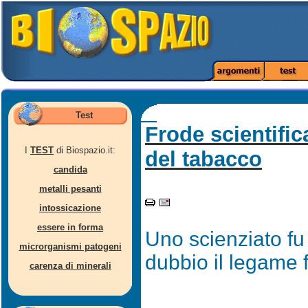
Test
Frode scientific
I
TEST
di Biospazio.it:
del tabacco
candida
metalli pesanti
intossicazione
essere in forma
Uno scienziato fu
microrganismi patogeni
dubbio il legame 
carenza di minerali