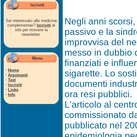
Iscriviti
Negli anni scorsi,
Sei interessato alle medicine
complementari?
Iscriviti
al
passivo e la sind
sito per ricevere la
newsletter.
improvvisa del ne
messo in dubbio da
Menu
finanziati e influe
·
Home
sigarette. Lo sost
·
Argomenti
·
Test
documenti industr
·
Iscriviti
·
Links
ora resi pubblici.
·
Info
L'articolo al centr
commissionato dal
pubblicato nel 200
epidemiologia ped