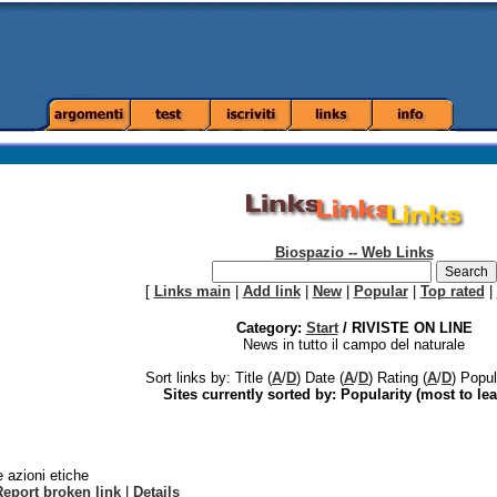
Biospazio -- Web Links
[
Links main
|
Add link
|
New
|
Popular
|
Top rated
|
Category:
Start
/ RIVISTE ON LINE
News in tutto il campo del naturale
Sort links by: Title (
A
/
D
) Date (
A
/
D
) Rating (
A
/
D
) Popul
Sites currently sorted by: Popularity (most to lea
e azioni etiche
Report broken link
|
Details