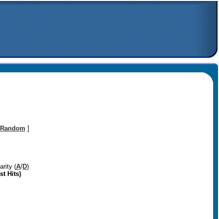
Random
]
arity (
A
/
D
)
st Hits)