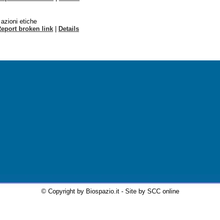
 azioni etiche
eport broken link
|
Details
© Copyright by Biospazio.it - Site by SCC online