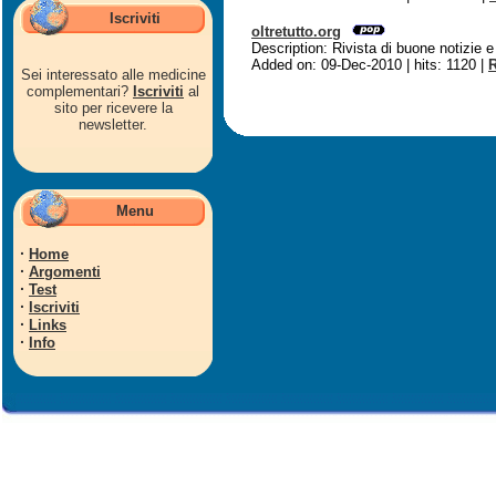
Iscriviti
oltretutto.org
Description: Rivista di buone notizie e
Added on: 09-Dec-2010 | hits: 1120 |
R
Sei interessato alle medicine
complementari?
Iscriviti
al
sito per ricevere la
newsletter.
Menu
·
Home
·
Argomenti
·
Test
·
Iscriviti
·
Links
·
Info