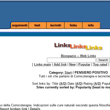
Biospazio -- Web Links
[
Links main
|
Add link
|
New
|
Popular
|
Top rated
|
Category:
Start
/ PENSIERO POSITIVO
Tutti i siti che parlano di Comicoterapia e tecniche 
Sort links by: Title (
A
/
D
) Date (
A
/
D
) Rating (
A
/
D
) Popul
Sites currently sorted by: Popularity (least to mo
uso della Comicoterapia. Indicazioni sulle cure naturali secondo questa filosofia
Report broken link
|
Details