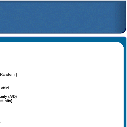
Random
]
affini
arity (
A
/
D
)
st hits)
.