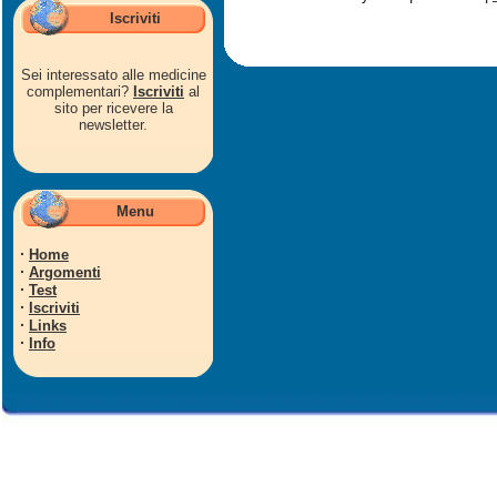
Iscriviti
Sei interessato alle medicine
complementari?
Iscriviti
al
sito per ricevere la
newsletter.
Menu
·
Home
·
Argomenti
·
Test
·
Iscriviti
·
Links
·
Info