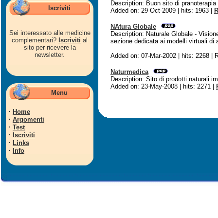
Description: Buon sito di pranoterapia
Iscriviti
Added on: 29-Oct-2009 | hits: 1963 |
R
NAtura Globale
Sei interessato alle medicine
Description: Naturale Globale - Visione
complementari?
Iscriviti
al
sezione dedicata ai modelli virtuali d
sito per ricevere la
newsletter.
Added on: 07-Mar-2002 | hits: 2268 | 
Naturmedica
Description: Sito di prodotti naturali im
Added on: 23-May-2008 | hits: 2271 |
Menu
·
Home
·
Argomenti
·
Test
·
Iscriviti
·
Links
·
Info