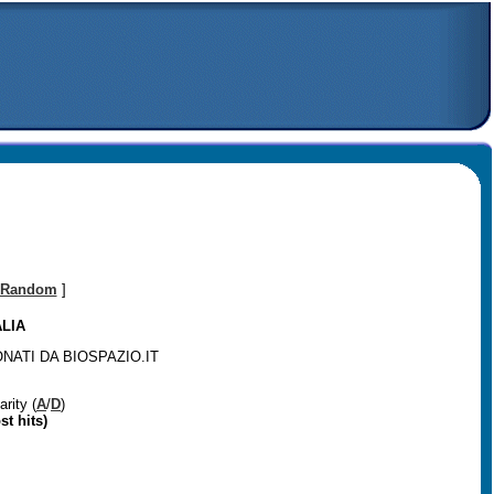
Random
]
ALIA
ONATI DA BIOSPAZIO.IT
arity (
A
/
D
)
st hits)