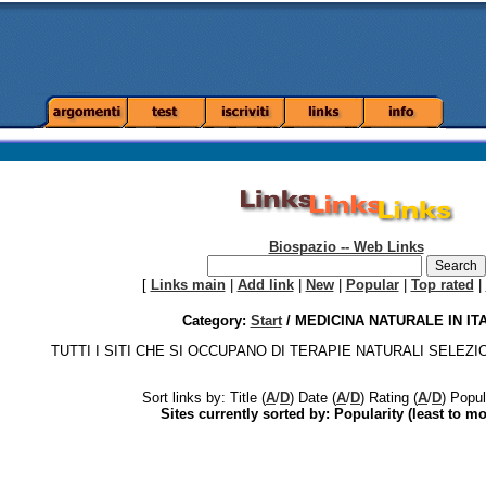
Biospazio -- Web Links
[
Links main
|
Add link
|
New
|
Popular
|
Top rated
|
Category:
Start
/ MEDICINA NATURALE IN IT
TUTTI I SITI CHE SI OCCUPANO DI TERAPIE NATURALI SELEZI
Sort links by: Title (
A
/
D
) Date (
A
/
D
) Rating (
A
/
D
) Popul
Sites currently sorted by: Popularity (least to mo