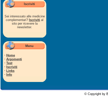
Iscriviti
Sei interessato alle medicine
complementari?
Iscriviti
al
sito per ricevere la
newsletter.
Menu
·
Home
·
Argomenti
·
Test
·
Iscriviti
·
Links
·
Info
© Copyright by B