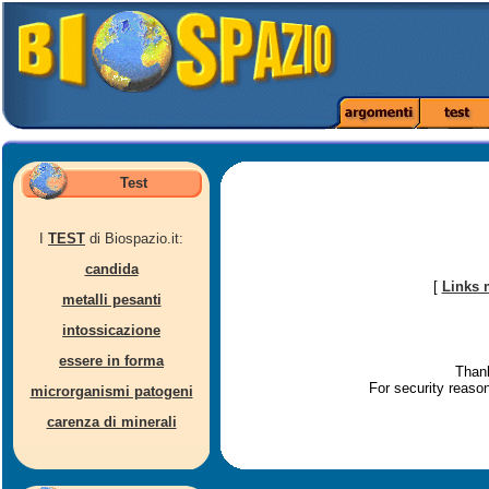
Test
I
TEST
di Biospazio.it:
candida
[
Links 
metalli pesanti
intossicazione
essere in forma
Thank
For security reaso
microrganismi patogeni
carenza di minerali