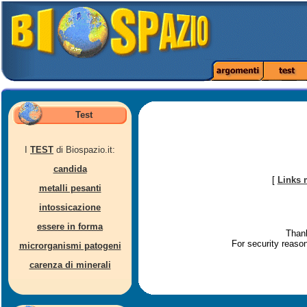
Test
I
TEST
di Biospazio.it:
candida
[
Links 
metalli pesanti
intossicazione
essere in forma
Thank
For security reaso
microrganismi patogeni
carenza di minerali