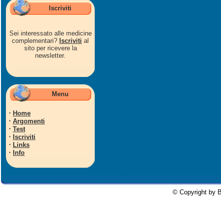
Iscriviti
Sei interessato alle medicine
complementari?
Iscriviti
al
sito per ricevere la
newsletter.
Menu
·
Home
·
Argomenti
·
Test
·
Iscriviti
·
Links
·
Info
© Copyright by B