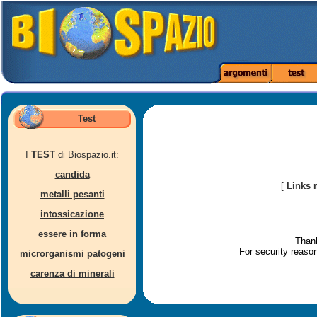
Test
I
TEST
di Biospazio.it:
candida
[
Links 
metalli pesanti
intossicazione
essere in forma
Thank
For security reaso
microrganismi patogeni
carenza di minerali