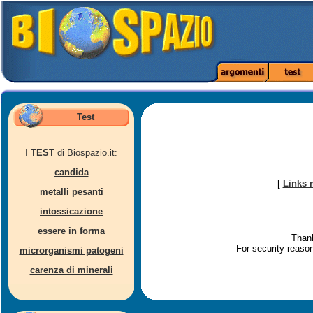
Test
I
TEST
di Biospazio.it:
candida
[
Links 
metalli pesanti
intossicazione
essere in forma
Thank
For security reaso
microrganismi patogeni
carenza di minerali