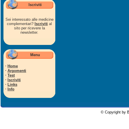
Iscriviti
Sei interessato alle medicine
complementari?
Iscriviti
al
sito per ricevere la
newsletter.
Menu
·
Home
·
Argomenti
·
Test
·
Iscriviti
·
Links
·
Info
© Copyright by B