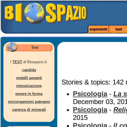
Test
I
TEST
di Biospazio.it:
candida
metalli pesanti
Stories & topics: 142 
intossicazione
Psicologia
-
La s
essere in forma
December 03, 20
microrganismi patogeni
Psicologia
-
Rel
carenza di minerali
2015
Psicologia
-
Il c