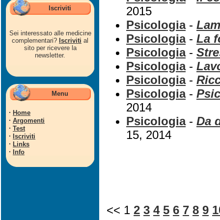
Iscriviti
2015
Psicologia
-
Lam
Sei interessato alle medicine
Psicologia
-
La f
complementari?
Iscriviti
al
sito per ricevere la
Psicologia
-
Stre
newsletter.
Psicologia
-
Lav
Psicologia
-
Ricc
Psicologia
-
Psic
Menu
2014
·
Home
Psicologia
-
Da d
·
Argomenti
·
Test
15, 2014
·
Iscriviti
·
Links
·
Info
<< 1
2
3
4
5
6
7
8
9
1