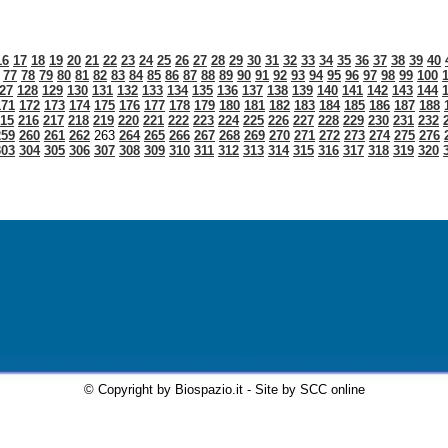
16
17
18
19
20
21
22
23
24
25
26
27
28
29
30
31
32
33
34
35
36
37
38
39
40
77
78
79
80
81
82
83
84
85
86
87
88
89
90
91
92
93
94
95
96
97
98
99
100
27
128
129
130
131
132
133
134
135
136
137
138
139
140
141
142
143
144
171
172
173
174
175
176
177
178
179
180
181
182
183
184
185
186
187
188
15
216
217
218
219
220
221
222
223
224
225
226
227
228
229
230
231
232
259
260
261
262
263
264
265
266
267
268
269
270
271
272
273
274
275
276
303
304
305
306
307
308
309
310
311
312
313
314
315
316
317
318
319
320
© Copyright by Biospazio.it - Site by SCC online