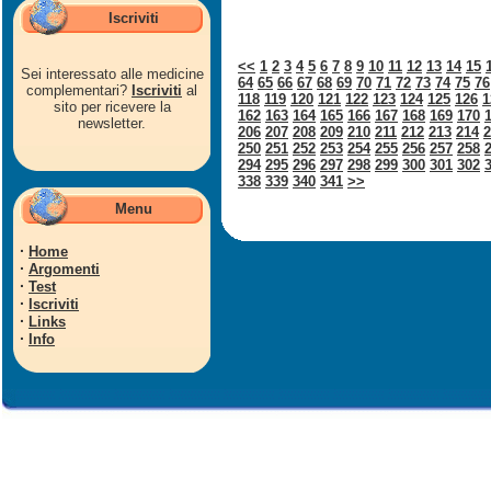
Iscriviti
<<
1
2
3
4
5
6
7
8
9
10
11
12
13
14
15
Sei interessato alle medicine
64
65
66
67
68
69
70
71
72
73
74
75
76
complementari?
Iscriviti
al
118
119
120
121
122
123
124
125
126
1
sito per ricevere la
162
163
164
165
166
167
168
169
170
newsletter.
206
207
208
209
210
211
212
213
214
2
250
251
252
253
254
255
256
257
258
294
295
296
297
298
299
300
301
302
338
339
340
341
>>
Menu
·
Home
·
Argomenti
·
Test
·
Iscriviti
·
Links
·
Info