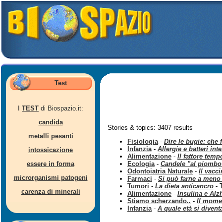
Test
I
TEST
di Biospazio.it:
candida
Stories & topics: 3407 results
metalli pesanti
Fisiologia
-
Dire le bugie: che f
Infanzia
-
Allergie e batteri inte
intossicazione
Alimentazione
-
Il fattore temp
essere in forma
Ecologia
-
Candele "al piombo
Odontoiatria Naturale
-
Il vacci
microrganismi patogeni
Farmaci
-
Si può farne a meno d
Tumori
-
La dieta anticancro
- 
carenza di minerali
Alimentazione
-
Insulina e Alz
Stiamo scherzando..
-
Il momen
Infanzia
-
A quale età si divent