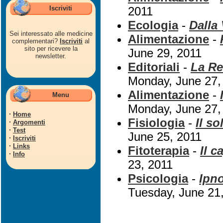
Iscriviti
2011
Ecologia
-
Dalla 
Sei interessato alle medicine
Alimentazione
-
complementari?
Iscriviti
al
sito per ricevere la
June 29, 2011
newsletter.
Editoriali
-
La Re
Monday, June 27,
Alimentazione
-
Menu
Monday, June 27,
·
Home
Fisiologia
-
Il s
·
Argomenti
·
Test
June 25, 2011
·
Iscriviti
·
Links
Fitoterapia
-
Il c
·
Info
23, 2011
Psicologia
-
Ipno
Tuesday, June 21