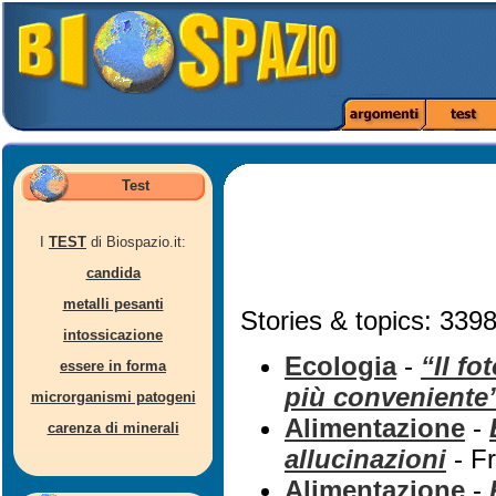
Test
I
TEST
di Biospazio.it:
candida
metalli pesanti
Stories & topics: 3398
intossicazione
Ecologia
-
“Il fo
essere in forma
più conveniente
microrganismi patogeni
Alimentazione
-
carenza di minerali
allucinazioni
- Fr
Alimentazione
-