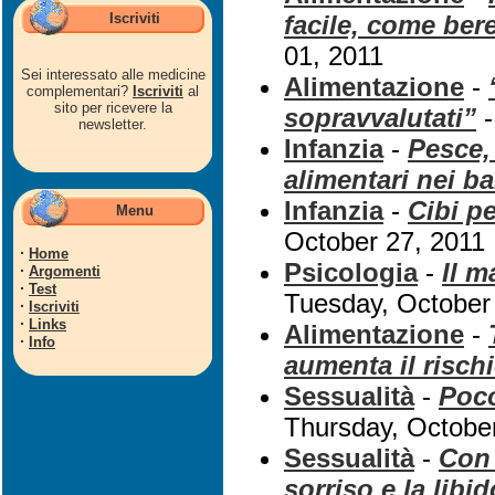
Iscriviti
facile, come ber
01, 2011
Sei interessato alle medicine
Alimentazione
-
complementari?
Iscriviti
al
sito per ricevere la
sopravvalutati”
-
newsletter.
Infanzia
-
Pesce, 
alimentari nei b
Infanzia
-
Cibi pe
Menu
October 27, 2011
·
Home
Psicologia
-
Il m
·
Argomenti
·
Test
Tuesday, October
·
Iscriviti
·
Links
Alimentazione
-
·
Info
aumenta il risch
Sessualità
-
Poco
Thursday, Octobe
Sessualità
-
Con 
sorriso e la libid