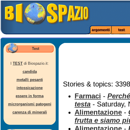
Test
I
TEST
di Biospazio.it:
candida
metalli pesanti
Stories & topics: 3398
intossicazione
Farmaci
-
Perché 
essere in forma
testa
- Saturday,
microrganismi patogeni
Alimentazione
-
carenza di minerali
frutta e siamo p
Alimentazione
-