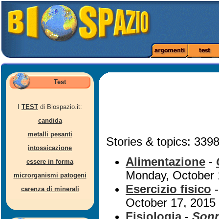
Test
I
TEST
di Biospazio.it:
candida
metalli pesanti
Stories & topics: 3398
intossicazione
Alimentazione
-
essere in forma
Monday, October 
microrganismi patogeni
Esercizio fisico
carenza di minerali
October 17, 2015
Fisiologia
-
Sonn