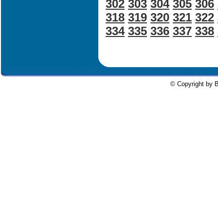
302
303
304
305
306
318
319
320
321
322
334
335
336
337
338
© Copyright by B