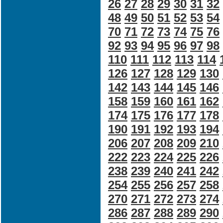
26
27
28
29
30
31
32
48
49
50
51
52
53
54
70
71
72
73
74
75
76
92
93
94
95
96
97
98
110
111
112
113
114
126
127
128
129
130
142
143
144
145
146
158
159
160
161
162
174
175
176
177
178
190
191
192
193
194
206
207
208
209
210
222
223
224
225
226
238
239
240
241
242
254
255
256
257
258
270
271
272
273
274
286
287
288
289
290