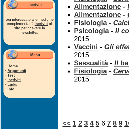
Iscriviti
Alimentazione
-
Alimentazione
-
Sei interessato alle medicine
Fisiologia
-
Calci
complementari?
Iscriviti
al
sito per ricevere la
Psicologia
-
Il c
newsletter.
2015
Vaccini
-
Gli effe
2015
Menu
Sessualità
-
Il b
·
Home
Fisiologia
-
Cerve
·
Argomenti
·
Test
2015
·
Iscriviti
·
Links
·
Info
<<
1
2
3
4
5
6
7
8
9
1