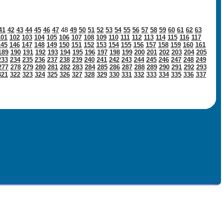
41
42
43
44
45
46
47
48
49
50
51
52
53
54
55
56
57
58
59
60
61
62
63
101
102
103
104
105
106
107
108
109
110
111
112
113
114
115
116
117
145
146
147
148
149
150
151
152
153
154
155
156
157
158
159
160
161
189
190
191
192
193
194
195
196
197
198
199
200
201
202
203
204
205
233
234
235
236
237
238
239
240
241
242
243
244
245
246
247
248
249
277
278
279
280
281
282
283
284
285
286
287
288
289
290
291
292
293
321
322
323
324
325
326
327
328
329
330
331
332
333
334
335
336
337