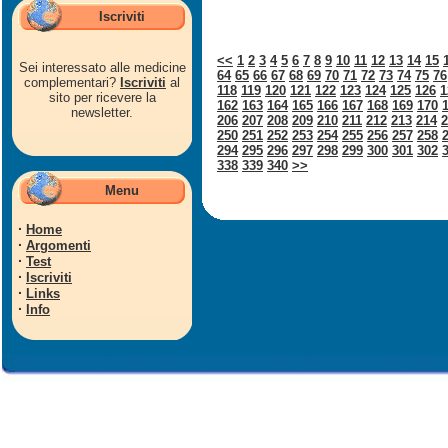
Iscriviti
<<
1
2
3
4
5
6
7
8
9
10
11
12
13
14
15
Sei interessato alle medicine
64
65
66
67
68
69
70
71
72
73
74
75
76
complementari?
Iscriviti
al
118
119
120
121
122
123
124
125
126
1
sito per ricevere la
162
163
164
165
166
167
168
169
170
newsletter.
206
207
208
209
210
211
212
213
214
2
250
251
252
253
254
255
256
257
258
294
295
296
297
298
299
300
301
302
338
339
340
>>
Menu
·
Home
·
Argomenti
·
Test
·
Iscriviti
·
Links
·
Info