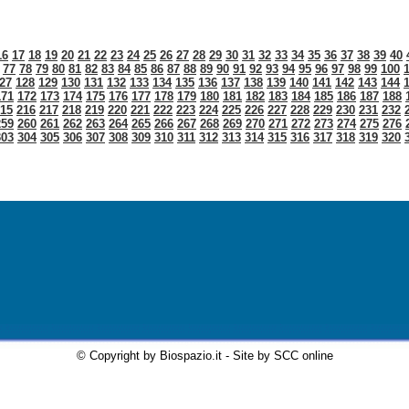
16
17
18
19
20
21
22
23
24
25
26
27
28
29
30
31
32
33
34
35
36
37
38
39
40
77
78
79
80
81
82
83
84
85
86
87
88
89
90
91
92
93
94
95
96
97
98
99
100
27
128
129
130
131
132
133
134
135
136
137
138
139
140
141
142
143
144
171
172
173
174
175
176
177
178
179
180
181
182
183
184
185
186
187
188
15
216
217
218
219
220
221
222
223
224
225
226
227
228
229
230
231
232
259
260
261
262
263
264
265
266
267
268
269
270
271
272
273
274
275
276
303
304
305
306
307
308
309
310
311
312
313
314
315
316
317
318
319
320
© Copyright by Biospazio.it - Site by SCC online