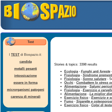
Test
I
TEST
di Biospazio.it:
candida
Stories & topics: 3398 results
metalli pesanti
Ecologia
-
Funghi anti foreste
-
Fisiologia
-
Sindrome premestr
intossicazione
Fisiologia
-
Sonno salutare
- S
essere in forma
Occhi
-
Combattere lo stress 
Alimentazione
-
Salumi perico
microrganismi patogeni
Fisiologia
-
Esercizio e cervell
Alimentazione
-
La miglior die
carenza di minerali
Esercizio fisico
-
Esercizio e 
Fumo
-
Sigarette e osteoporos
Esercizio fisico
-
Colpi di testa