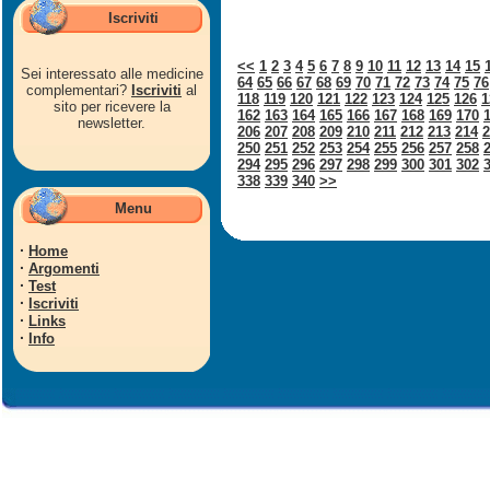
Iscriviti
<<
1
2
3
4
5
6
7
8
9
10
11
12
13
14
15
Sei interessato alle medicine
64
65
66
67
68
69
70
71
72
73
74
75
76
complementari?
Iscriviti
al
118
119
120
121
122
123
124
125
126
1
sito per ricevere la
162
163
164
165
166
167
168
169
170
newsletter.
206
207
208
209
210
211
212
213
214
2
250
251
252
253
254
255
256
257
258
294
295
296
297
298
299
300
301
302
338
339
340
>>
Menu
·
Home
·
Argomenti
·
Test
·
Iscriviti
·
Links
·
Info