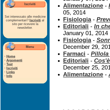
Iscriviti
Alimentazione
-
05, 2014
Sei interessato alle medicine
Fisiologia
-
Preve
complementari?
Iscriviti
al
sito per ricevere la
Editoriali
-
In ch
newsletter.
January 01, 2014
Fisiologia
-
Sonn
December 29, 20
Menu
Farmaci
-
Pillola
·
Home
Editoriali
-
Cos'è
·
Argomenti
·
Test
December 25, 20
·
Iscriviti
·
Links
Alimentazione
-
·
Info