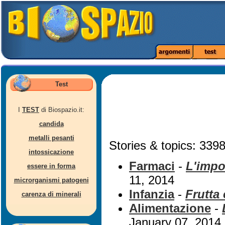
Test
I
TEST
di Biospazio.it:
candida
metalli pesanti
Stories & topics: 3398
intossicazione
Farmaci
-
L'impo
essere in forma
11, 2014
microrganismi patogeni
Infanzia
-
Frutta
carenza di minerali
Alimentazione
-
January 07, 2014