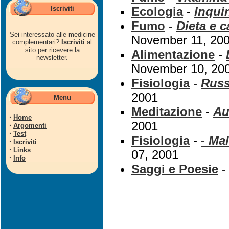
Iscriviti
Ecologia
-
Inqui
Fumo
-
Dieta e 
Sei interessato alle medicine
November 11, 20
complementari?
Iscriviti
al
sito per ricevere la
Alimentazione
-
newsletter.
November 10, 20
Fisiologia
-
Russ
2001
Menu
Meditazione
-
Au
·
Home
2001
·
Argomenti
·
Test
Fisiologia
-
- Mal
·
Iscriviti
·
Links
07, 2001
·
Info
Saggi e Poesie