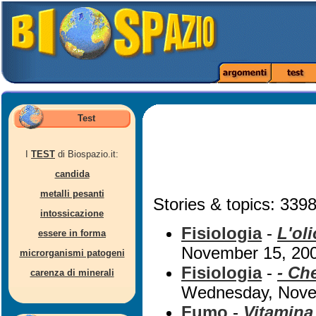
Test
I
TEST
di Biospazio.it:
candida
metalli pesanti
Stories & topics: 3398
intossicazione
Fisiologia
-
L'ol
essere in forma
November 15, 20
microrganismi patogeni
Fisiologia
-
- Ch
carenza di minerali
Wednesday, Nove
Fumo
-
Vitamina