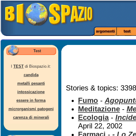
Test
I
TEST
di Biospazio.it:
candida
metalli pesanti
Stories & topics: 3398
intossicazione
Fumo
-
Agopuntu
essere in forma
Meditazione
-
Me
microrganismi patogeni
Ecologia
-
Incide
carenza di minerali
April 22, 2002
Farmaci
-
- Lo Ze