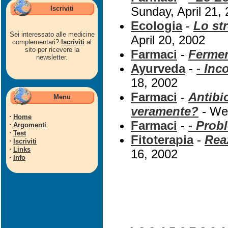
Iscriviti
Sunday, April 21,
Ecologia
-
Lo str
Sei interessato alle medicine
April 20, 2002
complementari?
Iscriviti
al
sito per ricevere la
Farmaci
-
Ferment
newsletter.
Ayurveda
-
- Inc
18, 2002
Farmaci
-
Antibi
Menu
veramente?
- Wed
·
Home
Farmaci
-
- Prob
·
Argomenti
·
Test
Fitoterapia
-
Rea
·
Iscriviti
·
Links
16, 2002
·
Info