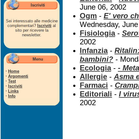
Iscriviti
June 06, 2002
Ogm
-
E' vero c
Sei interessato alle medicine
Wednesday, June
complementari?
Iscriviti
al
sito per ricevere la
Fisiologia
-
Sero
newsletter.
2002
Infanzia
-
Ritali
bambini?
- Monda
Menu
Ecologia
-
- Meta
·
Home
Allergie
-
Asma e
·
Argomenti
·
Test
Farmaci
-
Crampi
·
Iscriviti
·
Links
Editoriali
-
I viru
·
Info
2002