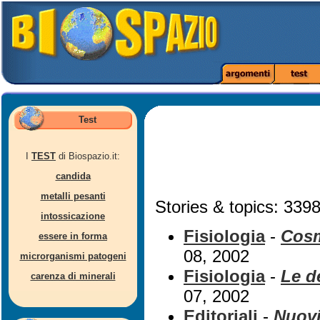
Test
I
TEST
di Biospazio.it:
candida
metalli pesanti
Stories & topics: 3398
intossicazione
Fisiologia
-
Cosm
essere in forma
08, 2002
microrganismi patogeni
Fisiologia
-
Le d
carenza di minerali
07, 2002
Editoriali
-
Nuovi