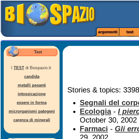
Test
I
TEST
di Biospazio.it:
candida
metalli pesanti
Stories & topics: 3398
intossicazione
Segnali del corp
essere in forma
Ecologia
-
I pie
microrganismi patogeni
October 30, 2002
carenza di minerali
Farmaci
-
Gli err
29, 2002