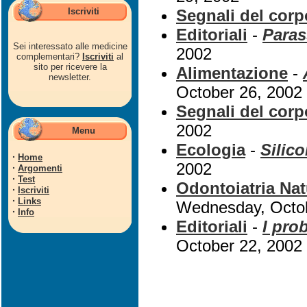
Iscriviti
Segnali del corp
Editoriali
-
Paras
Sei interessato alle medicine
2002
complementari?
Iscriviti
al
sito per ricevere la
Alimentazione
-
newsletter.
October 26, 2002
Segnali del corp
2002
Menu
Ecologia
-
Silico
·
Home
2002
·
Argomenti
·
Test
Odontoiatria Nat
·
Iscriviti
·
Links
Wednesday, Octob
·
Info
Editoriali
-
I prob
October 22, 2002