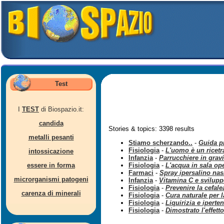
Test
I
TEST
di Biospazio.it:
candida
Stories & topics: 3398 results
metalli pesanti
Stiamo scherzando..
-
Guida pr
Fisiologia
-
L'uomo è un ricetr
intossicazione
Infanzia
-
Parrucchiere in grav
essere in forma
Fisiologia
-
L'acqua in sala ope
Farmaci
-
Spray ipersalino nas
microrganismi patogeni
Infanzia
-
Vitamina C e svilupp
Fisiologia
-
Prevenire la cefale
carenza di minerali
Fisiologia
-
Cura naturale per l
Fisiologia
-
Liquirizia e iperte
Fisiologia
-
Dimostrato l'effett