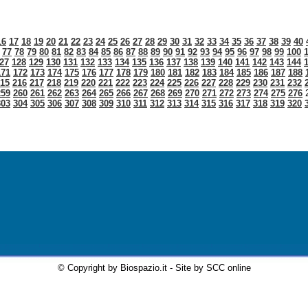
16
17
18
19
20
21
22
23
24
25
26
27
28
29
30
31
32
33
34
35
36
37
38
39
40
77
78
79
80
81
82
83
84
85
86
87
88
89
90
91
92
93
94
95
96
97
98
99
100
27
128
129
130
131
132
133
134
135
136
137
138
139
140
141
142
143
144
171
172
173
174
175
176
177
178
179
180
181
182
183
184
185
186
187
188
15
216
217
218
219
220
221
222
223
224
225
226
227
228
229
230
231
232
259
260
261
262
263
264
265
266
267
268
269
270
271
272
273
274
275
276
303
304
305
306
307
308
309
310
311
312
313
314
315
316
317
318
319
320
© Copyright by Biospazio.it - Site by SCC online