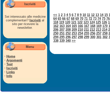
Iscriviti
<<
1
2
3
4
5
6
7
8
9
10
11
12
13
14
15
Sei interessato alle medicine
64
65
66
67
68
69
70
71
72
73
74
75
76
complementari?
Iscriviti
al
118
119
120
121
122
123
124
125
126
1
sito per ricevere la
162
163
164
165
166
167
168
169
170
newsletter.
206
207
208
209
210
211
212
213
214
2
250
251
252
253
254
255
256
257
258
294
295
296
297
298
299
300
301
302
338
339
340
>>
Menu
·
Home
·
Argomenti
·
Test
·
Iscriviti
·
Links
·
Info