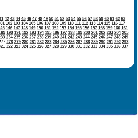
41
42
43
44
45
46
47
48
49
50
51
52
53
54
55
56
57
58
59
60
61
62
63
101
102
103
104
105
106
107
108
109
110
111
112
113
114
115
116
117
145
146
147
148
149
150
151
152
153
154
155
156
157
158
159
160
161
189
190
191
192
193
194
195
196
197
198
199
200
201
202
203
204
205
233
234
235
236
237
238
239
240
241
242
243
244
245
246
247
248
249
277
278
279
280
281
282
283
284
285
286
287
288
289
290
291
292
293
321
322
323
324
325
326
327
328
329
330
331
332
333
334
335
336
337