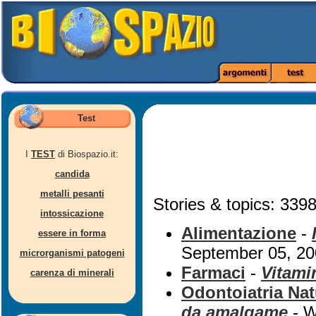
Test
I
TEST
di Biospazio.it:
candida
metalli pesanti
Stories & topics: 3398
intossicazione
Alimentazione
-
essere in forma
September 05, 2
microrganismi patogeni
Farmaci
-
Vitami
carenza di minerali
Odontoiatria Nat
da amalgame
- W