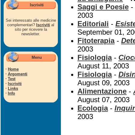
Iscriviti
Saggi e Poesie
2003
Sei interessato alle medicine
Editoriali
-
Esist
complementari?
Iscriviti
al
sito per ricevere la
September 01, 2
newsletter.
Fitoterapia
-
Det
2003
Fisiologia
-
Cioc
Menu
August 11, 2003
·
Home
Fisiologia
-
Disi
·
Argomenti
·
Test
August 09, 2003
·
Iscriviti
·
Links
Alimentazione
-
·
Info
August 07, 2003
Ecologia
-
Inqui
2003