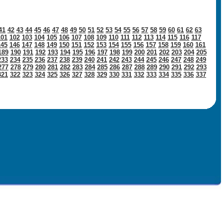
41
42
43
44
45
46
47
48
49
50
51
52
53
54
55
56
57
58
59
60
61
62
63
101
102
103
104
105
106
107
108
109
110
111
112
113
114
115
116
117
145
146
147
148
149
150
151
152
153
154
155
156
157
158
159
160
161
189
190
191
192
193
194
195
196
197
198
199
200
201
202
203
204
205
233
234
235
236
237
238
239
240
241
242
243
244
245
246
247
248
249
277
278
279
280
281
282
283
284
285
286
287
288
289
290
291
292
293
321
322
323
324
325
326
327
328
329
330
331
332
333
334
335
336
337