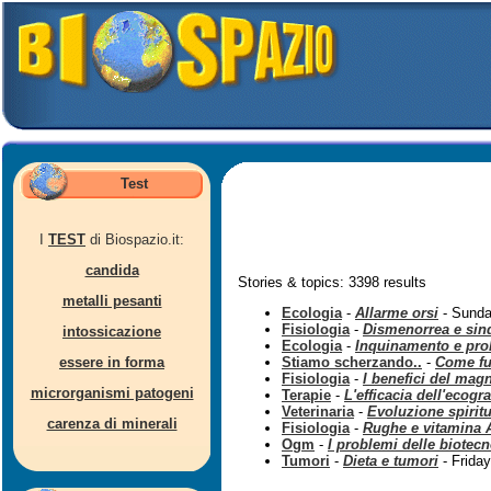
Test
I
TEST
di Biospazio.it:
candida
Stories & topics: 3398 results
metalli pesanti
Ecologia
-
Allarme orsi
- Sunda
Fisiologia
-
Dismenorrea e sin
intossicazione
Ecologia
-
Inquinamento e pro
essere in forma
Stiamo scherzando..
-
Come fun
Fisiologia
-
I benefici del mag
microrganismi patogeni
Terapie
-
L'efficacia dell'ecogra
Veterinaria
-
Evoluzione spiritu
carenza di minerali
Fisiologia
-
Rughe e vitamina 
Ogm
-
I problemi delle biotec
Tumori
-
Dieta e tumori
- Frida