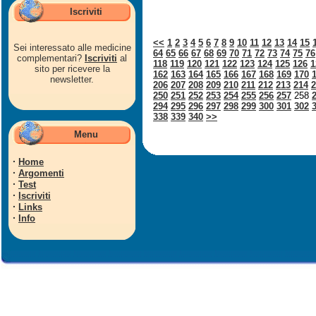
Iscriviti
<<
1
2
3
4
5
6
7
8
9
10
11
12
13
14
15
Sei interessato alle medicine
64
65
66
67
68
69
70
71
72
73
74
75
76
complementari?
Iscriviti
al
118
119
120
121
122
123
124
125
126
1
sito per ricevere la
162
163
164
165
166
167
168
169
170
newsletter.
206
207
208
209
210
211
212
213
214
2
250
251
252
253
254
255
256
257
258
294
295
296
297
298
299
300
301
302
338
339
340
>>
Menu
·
Home
·
Argomenti
·
Test
·
Iscriviti
·
Links
·
Info