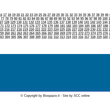
16
17
18
19
20
21
22
23
24
25
26
27
28
29
30
31
32
33
34
35
36
37
38
39
40
77
78
79
80
81
82
83
84
85
86
87
88
89
90
91
92
93
94
95
96
97
98
99
100
27
128
129
130
131
132
133
134
135
136
137
138
139
140
141
142
143
144
171
172
173
174
175
176
177
178
179
180
181
182
183
184
185
186
187
188
15
216
217
218
219
220
221
222
223
224
225
226
227
228
229
230
231
232
259
260
261
262
263
264
265
266
267
268
269
270
271
272
273
274
275
276
303
304
305
306
307
308
309
310
311
312
313
314
315
316
317
318
319
320
© Copyright by Biospazio.it - Site by SCC online