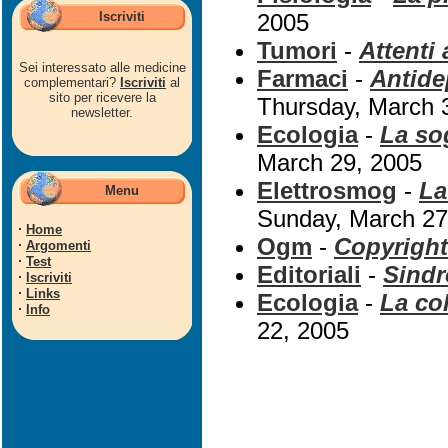
Iscriviti
2005
Tumori
-
Attenti 
Sei interessato alle medicine
Farmaci
-
Antide
complementari?
Iscriviti
al
sito per ricevere la
Thursday, March 
newsletter.
Ecologia
-
La sog
March 29, 2005
Elettrosmog
-
La
Menu
Sunday, March 27
·
Home
Ogm
-
Copyright
·
Argomenti
·
Test
Editoriali
-
Sindr
·
Iscriviti
·
Links
Ecologia
-
La co
·
Info
22, 2005