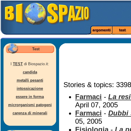
Test
I
TEST
di Biospazio.it:
candida
metalli pesanti
Stories & topics: 3398
intossicazione
Farmaci
-
La resi
essere in forma
April 07, 2005
microrganismi patogeni
Farmaci
-
Dubbi 
carenza di minerali
05, 2005
Fisiologia
-
La p