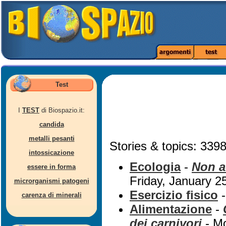
Test
I
TEST
di Biospazio.it:
candida
metalli pesanti
Stories & topics: 3398
intossicazione
Ecologia
-
Non a
essere in forma
Friday, January 2
microrganismi patogeni
Esercizio fisico
carenza di minerali
Alimentazione
-
dei carnivori
- Mo