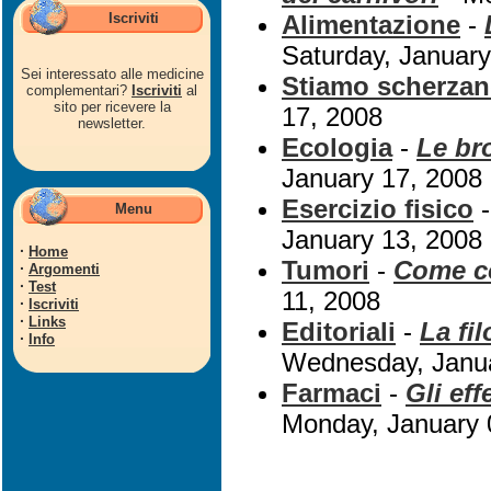
Iscriviti
Alimentazione
-
Saturday, January
Sei interessato alle medicine
Stiamo scherzan
complementari?
Iscriviti
al
sito per ricevere la
17, 2008
newsletter.
Ecologia
-
Le bro
January 17, 2008
Esercizio fisico
Menu
January 13, 2008
·
Home
Tumori
-
Come co
·
Argomenti
·
Test
11, 2008
·
Iscriviti
·
Links
Editoriali
-
La fi
·
Info
Wednesday, Janua
Farmaci
-
Gli eff
Monday, January 