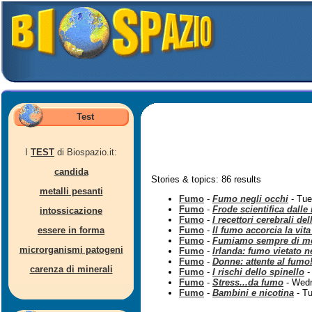
Test
I
TEST
di Biospazio.it:
candida
Stories & topics: 86 results
metalli pesanti
Fumo
-
Fumo negli occhi
- Tue
Fumo
-
Frode scientifica dalle
intossicazione
Fumo
-
I recettori cerebrali del
essere in forma
Fumo
-
Il fumo accorcia la vita
Fumo
-
Fumiamo sempre di m
microrganismi patogeni
Fumo
-
Irlanda: fumo vietato n
Fumo
-
Donne: attente al fumo
carenza di minerali
Fumo
-
I rischi dello spinello
-
Fumo
-
Stress...da fumo
- Wedn
Fumo
-
Bambini e nicotina
- Tu