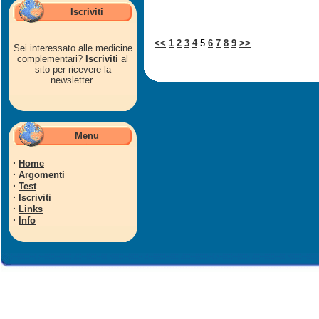
Iscriviti
<<
1
2
3
4
5
6
7
8
9
>>
Sei interessato alle medicine
complementari?
Iscriviti
al
sito per ricevere la
newsletter.
Menu
·
Home
·
Argomenti
·
Test
·
Iscriviti
·
Links
·
Info