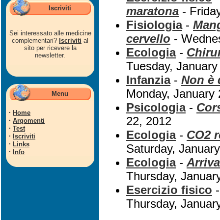
Iscriviti
maratona
- Frida
Fisiologia
-
Mang
Sei interessato alle medicine
cervello
- Wednes
complementari?
Iscriviti
al
sito per ricevere la
Ecologia
-
Chiru
newsletter.
Tuesday, January
Infanzia
-
Non è d
Monday, January 
Menu
Psicologia
-
Cors
·
Home
22, 2012
·
Argomenti
·
Test
Ecologia
-
CO2 r
·
Iscriviti
·
Links
Saturday, January
·
Info
Ecologia
-
Arriv
Thursday, Januar
Esercizio fisico
Thursday, Januar