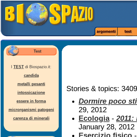
Test
I
TEST
di Biospazio.it:
candida
metalli pesanti
Stories & topics: 3409
intossicazione
Dormire poco sti
essere in forma
29, 2012
microrganismi patogeni
Ecologia
-
2011: 
carenza di minerali
January 28, 2012
Esercizio fisico