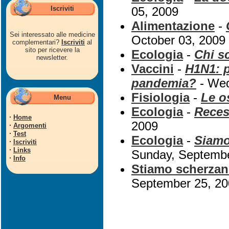
Iscriviti
05, 2009
Alimentazione
-
Sei interessato alle medicine
October 03, 2009
complementari?
Iscriviti
al
sito per ricevere la
Ecologia
-
Chi s
newsletter.
Vaccini
-
H1N1: p
pandemia?
- Wed
Fisiologia
-
Le o
Menu
Ecologia
-
Reces
·
Home
2009
·
Argomenti
·
Test
Ecologia
-
Siamo 
·
Iscriviti
·
Links
Sunday, Septembe
·
Info
Stiamo scherzan
September 25, 2