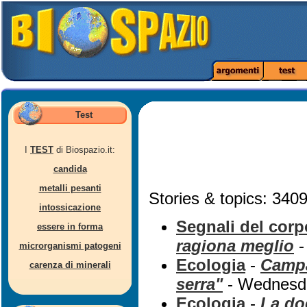
Test
I
TEST
di Biospazio.it:
candida
metalli pesanti
Stories & topics: 3409
intossicazione
Segnali del corp
essere in forma
ragiona meglio
-
microrganismi patogeni
Ecologia
-
Campa
carenza di minerali
serra"
- Wednesda
Ecologia
-
La do