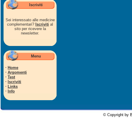
Iscriviti
Sei interessato alle medicine
complementari?
Iscriviti
al
sito per ricevere la
newsletter.
Menu
·
Home
·
Argomenti
·
Test
·
Iscriviti
·
Links
·
Info
© Copyright by B