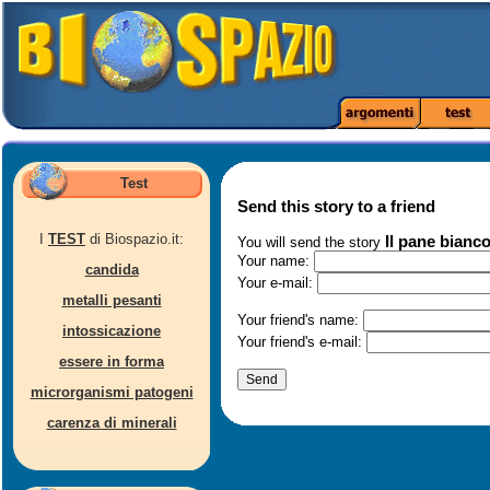
Test
Send this story to a friend
I
TEST
di Biospazio.it:
Il pane bianco
You will send the story
Your name:
candida
Your e-mail:
metalli pesanti
Your friend's name:
intossicazione
Your friend's e-mail:
essere in forma
microrganismi patogeni
carenza di minerali