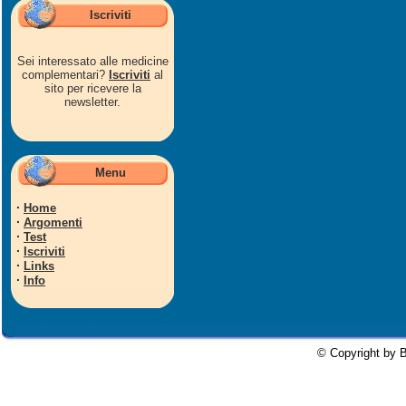
Iscriviti
Sei interessato alle medicine
complementari?
Iscriviti
al
sito per ricevere la
newsletter.
Menu
·
Home
·
Argomenti
·
Test
·
Iscriviti
·
Links
·
Info
© Copyright by B