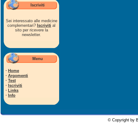
Iscriviti
Sei interessato alle medicine
complementari?
Iscriviti
al
sito per ricevere la
newsletter.
Menu
·
Home
·
Argomenti
·
Test
·
Iscriviti
·
Links
·
Info
© Copyright by B