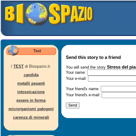
Test
Send this story to a friend
I
TEST
di Biospazio.it:
Stress del pi
You will send the story
Your name:
candida
Your e-mail:
metalli pesanti
Your friend's name:
intossicazione
Your friend's e-mail:
essere in forma
microrganismi patogeni
carenza di minerali