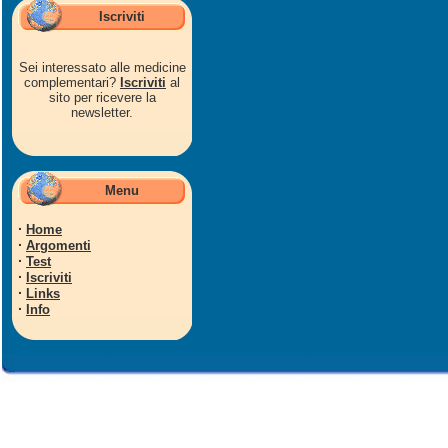
Iscriviti
Sei interessato alle medicine
complementari?
Iscriviti
al
sito per ricevere la
newsletter.
Menu
·
Home
·
Argomenti
·
Test
·
Iscriviti
·
Links
·
Info