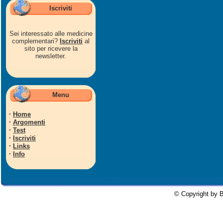
Iscriviti
Sei interessato alle medicine
complementari?
Iscriviti
al
sito per ricevere la
newsletter.
Menu
·
Home
·
Argomenti
·
Test
·
Iscriviti
·
Links
·
Info
© Copyright by B