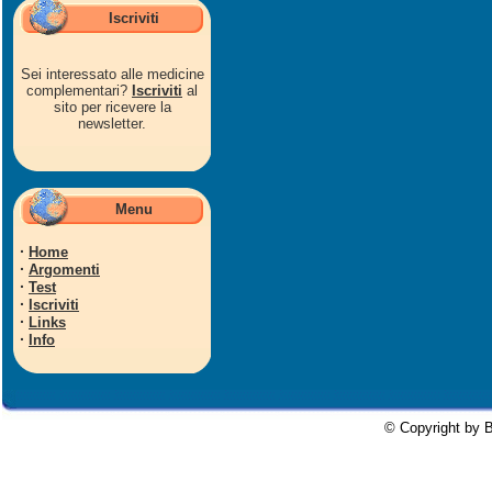
Iscriviti
Sei interessato alle medicine
complementari?
Iscriviti
al
sito per ricevere la
newsletter.
Menu
·
Home
·
Argomenti
·
Test
·
Iscriviti
·
Links
·
Info
© Copyright by B