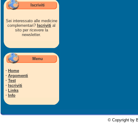
Iscriviti
Sei interessato alle medicine
complementari?
Iscriviti
al
sito per ricevere la
newsletter.
Menu
·
Home
·
Argomenti
·
Test
·
Iscriviti
·
Links
·
Info
© Copyright by B