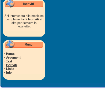
Iscriviti
Sei interessato alle medicine
complementari?
Iscriviti
al
sito per ricevere la
newsletter.
Menu
·
Home
·
Argomenti
·
Test
·
Iscriviti
·
Links
·
Info