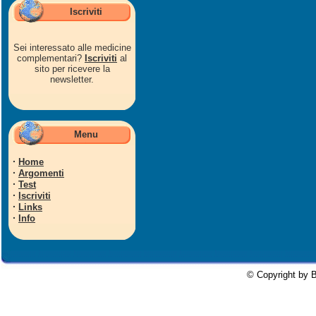
Iscriviti
Sei interessato alle medicine
complementari?
Iscriviti
al
sito per ricevere la
newsletter.
Menu
·
Home
·
Argomenti
·
Test
·
Iscriviti
·
Links
·
Info
© Copyright by B