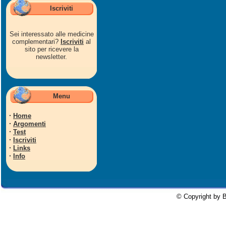
Iscriviti
Sei interessato alle medicine
complementari?
Iscriviti
al
sito per ricevere la
newsletter.
Menu
·
Home
·
Argomenti
·
Test
·
Iscriviti
·
Links
·
Info
© Copyright by B