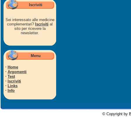
Iscriviti
Sei interessato alle medicine
complementari?
Iscriviti
al
sito per ricevere la
newsletter.
Menu
·
Home
·
Argomenti
·
Test
·
Iscriviti
·
Links
·
Info
© Copyright by B