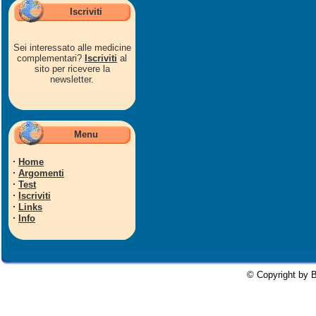
Iscriviti
Sei interessato alle medicine
complementari?
Iscriviti
al
sito per ricevere la
newsletter.
Menu
·
Home
·
Argomenti
·
Test
·
Iscriviti
·
Links
·
Info
© Copyright by B