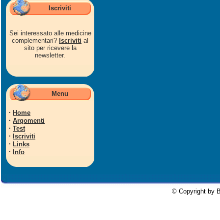
Iscriviti
Sei interessato alle medicine
complementari?
Iscriviti
al
sito per ricevere la
newsletter.
Menu
·
Home
·
Argomenti
·
Test
·
Iscriviti
·
Links
·
Info
© Copyright by B